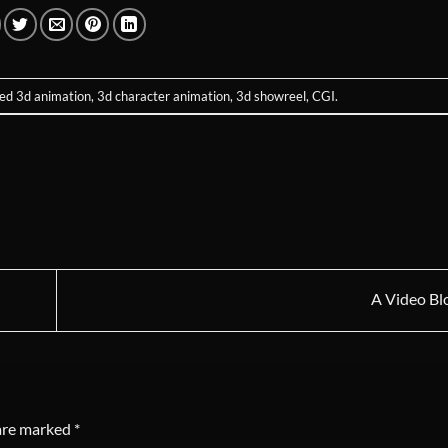
ged
3d animation
,
3d character animation
,
3d showreel
,
CGI
.
A Video Bl
 are marked
*