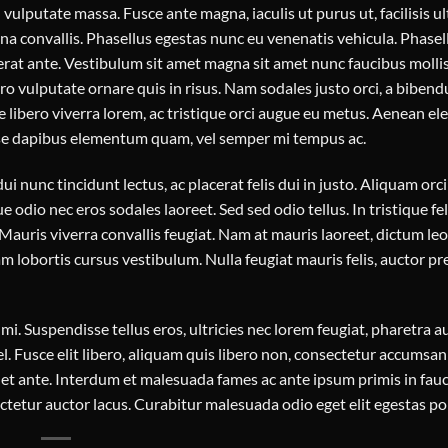
vulputate massa. Fusce ante magna, iaculis ut purus ut, facilisis ul
 convallis. Phasellus egestas nunc eu venenatis vehicula. Phasel
acerat ante. Vestibulum sit amet magna sit amet nunc faucibus molli
bero vulputate ornare quis in risus. Nam sodales justo orci, a biben
e libero viverra lorem, ac tristique orci augue eu metus. Aenean 
disse dapibus elementum quam, vel semper mi tempus ac.
ui nunc tincidunt lectus, ac placerat felis dui in justo. Aliquam orci 
ue odio nec eros sodales laoreet. Sed sed odio tellus. In tristique feli
auris viverra convallis feugiat. Nam at mauris laoreet, dictum leo 
 lobortis cursus vestibulum. Nulla feugiat mauris felis, auctor pr
. Suspendisse tellus eros, ultricies nec lorem feugiat, pharetra au
. Fusce elit libero, aliquam quis libero non, consectetur accumsan 
quet ante. Interdum et malesuada fames ac ante ipsum primis in fauc
etur auctor lacus. Curabitur malesuada odio eget elit egestas por