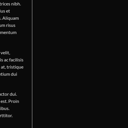
trices nibh.
lus et
s. Aliquam
dum risus
elementum
velit,
s ac facilisis
at, tristique
etium dui
ctor dui.
est. Proin
ibus.
ttitor.