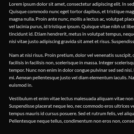
Lorem ipsum dolor sit amet, consectetur adipiscing elit. In sed 
Quisque commodo nunc eget tortor dapibus, et tristique magna
magna nulla. Proin ante nunc, mollis a lectus ac, volutpat pl
vel lacinia purus, id tristique ipsum. Quisque vitae nibh ut li
tincidunt id. Etiam hendrerit, metus in volutpat tempus, nequ
nisi vitae justo adipiscing gravida sit amet et risus. Suspen
Nam at nisi risus. Proin pretium, dolor vel venenatis suscipit, d
facilisis in facilisis non, scelerisque in massa. Integer scelerisq
tempor. Nunc non enim in dolor congue pulvinar sed sed nisi. M
mi. Aenean pellentesque justo vel diam elementum iaculis. Nam
euismod in.
Vestibulum et enim vitae lectus malesuada aliquam vitae non mi
Suspendisse placerat neque leo, nec commodo eros ultrices vel
tempus mauris id cursus posuere. Sed et rutrum felis, vel ali
Pellentesque neque tellus, condimentum non eros non, consect