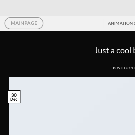
Skip
to
content
MAINPAGE
ANIMATION 
Just a cool
POSTED ON
30
Dec